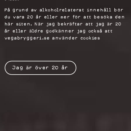
På grund av alkoholrelaterat innehåll bör
Beställ här
du vara 20 år eller mer för att besöka den
här siten. När jag bekräftar att jag är 20
år eller äldre godkänner jag också att
vegabryggeri.se använder cookies
Alkoholfri / Fölköl
Jag är över 20 år